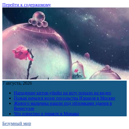
Перейти к содержимому
7 августа, 2026
Нападение китов-убийц на яхту попало на видео
Пожар начался возле посольства Израиля в Москве
Живого мальчика нашли под обломками здания в
Венесуэле
Что известно о теракте в Монако
Безумный мир