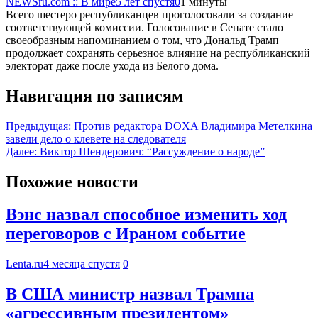
NEWSru.com :: В мире
5 лет спустя
0
1 минуты
Всего шестеро республиканцев проголосовали за создание
соответствующей комиссии. Голосование в Сенате стало
своеобразным напоминанием о том, что Дональд Трамп
продолжает сохранять серьезное влияние на республиканский
электорат даже после ухода из Белого дома.
Навигация по записям
Предыдущая:
Против редактора DOXA Владимира Метелкина
завели дело о клевете на следователя
Далее:
Виктор Шендерович: “Рассуждение о народе”
Похожие новости
Вэнс назвал способное изменить ход
переговоров с Ираном событие
Lenta.ru
4 месяца спустя
0
В США министр назвал Трампа
«агрессивным президентом»