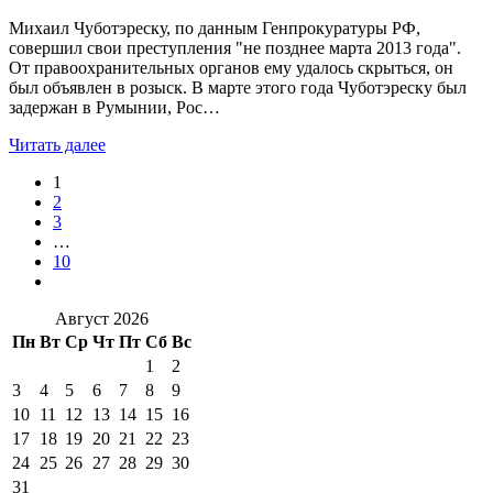
Михаил Чуботэреску, по данным Генпрокуратуры РФ,
совершил свои преступления "не позднее марта 2013 года".
От правоохранительных органов ему удалось скрыться, он
был объявлен в розыск. В марте этого года Чуботэреску был
задержан в Румынии, Рос…
Читать далее
1
2
3
…
10
Август 2026
Пн
Вт
Ср
Чт
Пт
Сб
Вс
1
2
3
4
5
6
7
8
9
10
11
12
13
14
15
16
17
18
19
20
21
22
23
24
25
26
27
28
29
30
31