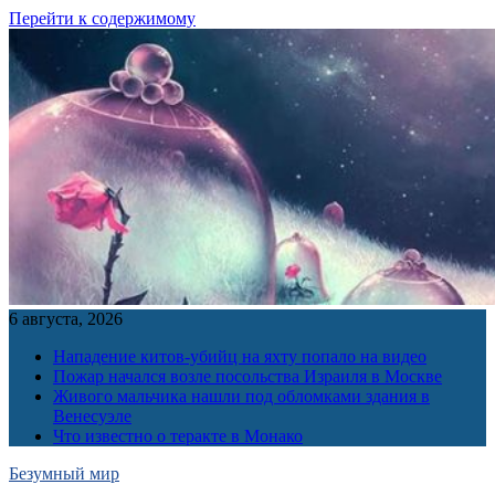
Перейти к содержимому
6 августа, 2026
Нападение китов-убийц на яхту попало на видео
Пожар начался возле посольства Израиля в Москве
Живого мальчика нашли под обломками здания в
Венесуэле
Что известно о теракте в Монако
Безумный мир