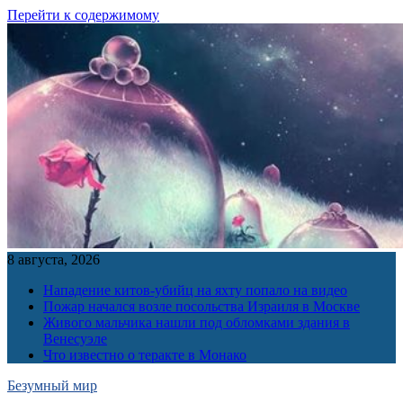
Перейти к содержимому
8 августа, 2026
Нападение китов-убийц на яхту попало на видео
Пожар начался возле посольства Израиля в Москве
Живого мальчика нашли под обломками здания в
Венесуэле
Что известно о теракте в Монако
Безумный мир