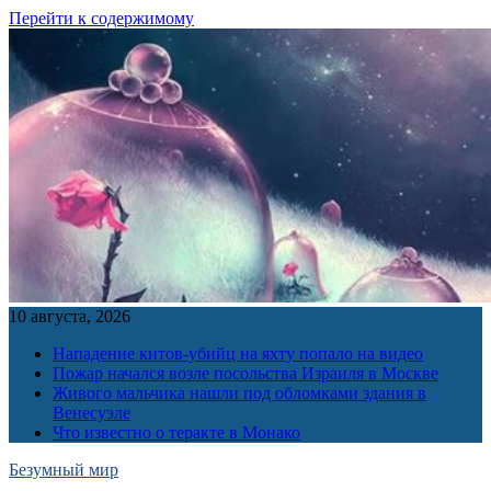
Перейти к содержимому
10 августа, 2026
Нападение китов-убийц на яхту попало на видео
Пожар начался возле посольства Израиля в Москве
Живого мальчика нашли под обломками здания в
Венесуэле
Что известно о теракте в Монако
Безумный мир