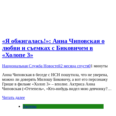
«Я обжигалась!»: Анна Чиповская о
любви и съемках с Биковичем в
«Холопе 3»
Национальная Служба Новостей
2 месяца спустя
0
1 минуты
Анна Чиповская в беседе с НСН пошутила, что не уверена,
можно ли доверять Милошу Биковичу, а вот его персонажу
Грише в фильме «Холоп 3» – вполне. Актриса Анна
Чиповская («Оттепель», «Кто-нибудь видел мою девчонку?…
Читать далее
Актеры