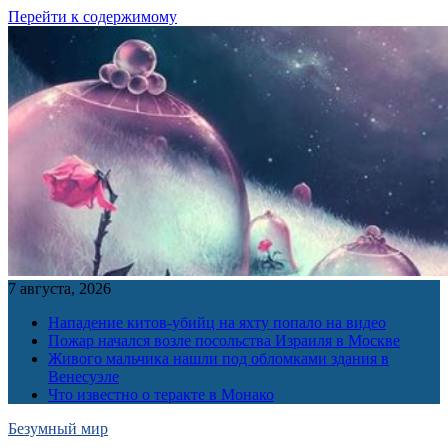
Перейти к содержимому
7 августа, 2026
Нападение китов-убийц на яхту попало на видео
Пожар начался возле посольства Израиля в Москве
Живого мальчика нашли под обломками здания в
Венесуэле
Что известно о теракте в Монако
Безумный мир