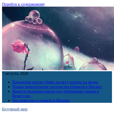
Перейти к содержимому
7 августа, 2026
Нападение китов-убийц на яхту попало на видео
Пожар начался возле посольства Израиля в Москве
Живого мальчика нашли под обломками здания в
Венесуэле
Что известно о теракте в Монако
Безумный мир