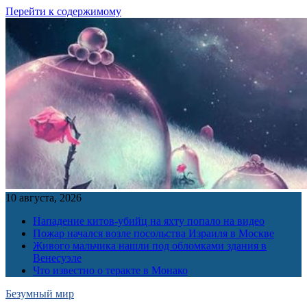
Перейти к содержимому
10 августа, 2026
Нападение китов-убийц на яхту попало на видео
Пожар начался возле посольства Израиля в Москве
Живого мальчика нашли под обломками здания в
Венесуэле
Что известно о теракте в Монако
Безумный мир