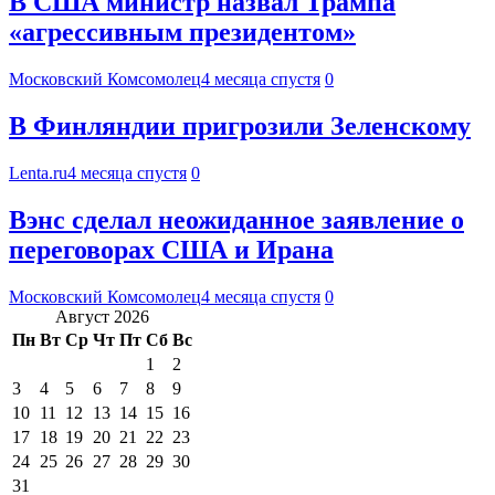
В США министр назвал Трампа
«агрессивным президентом»
Московский Комсомолец
4 месяца спустя
0
В Финляндии пригрозили Зеленскому
Lenta.ru
4 месяца спустя
0
Вэнс сделал неожиданное заявление о
переговорах США и Ирана
Московский Комсомолец
4 месяца спустя
0
Август 2026
Пн
Вт
Ср
Чт
Пт
Сб
Вс
1
2
3
4
5
6
7
8
9
10
11
12
13
14
15
16
17
18
19
20
21
22
23
24
25
26
27
28
29
30
31