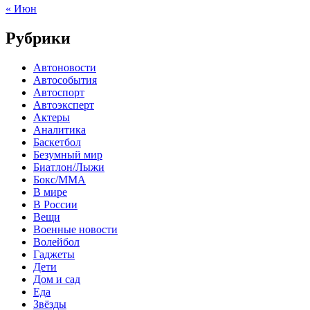
« Июн
Рубрики
Автоновости
Автособытия
Автоспорт
Автоэксперт
Актеры
Аналитика
Баскетбол
Безумный мир
Биатлон/Лыжи
Бокс/MMA
В мире
В России
Вещи
Военные новости
Волейбол
Гаджеты
Дети
Дом и сад
Еда
Звёзды