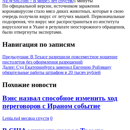
NEWSru.com :: В мире
5 лет спустя
0
1 минуты
По официальной версии, источником заражения
коронавирусом стало мясо диких животных, которые в свою
очередь получили вирус от летучих мышей. Первоначальные
подозрения, что вирус мог распространиться из института
вирусологии в Ухане в результате неосторожного обращения,
были отвергнуты экспертами.
Навигация по записям
Предыдущая:
В Техасе разрешили повсеместное ношение
пистолетов без оформления разрешений
Далее:
Суд Екатеринбурга заменил Евгению Ройзману
обязательные работы штрафом в 20 тысяч рублей
Похожие новости
Вэнс назвал способное изменить ход
переговоров с Ираном событие
Lenta.ru
4 месяца спустя
0