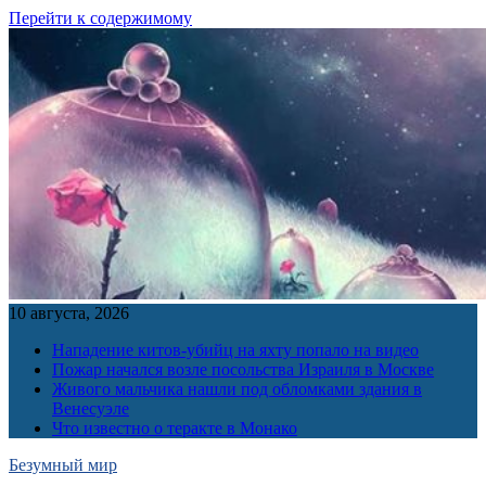
Перейти к содержимому
10 августа, 2026
Нападение китов-убийц на яхту попало на видео
Пожар начался возле посольства Израиля в Москве
Живого мальчика нашли под обломками здания в
Венесуэле
Что известно о теракте в Монако
Безумный мир