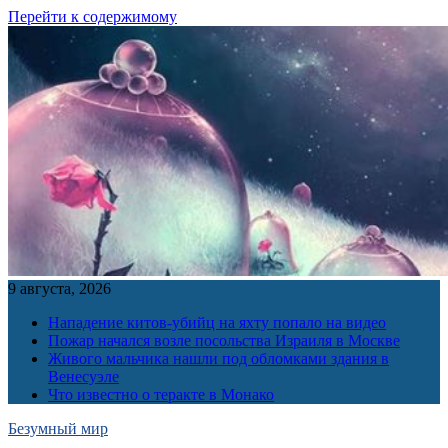
Перейти к содержимому
9 августа, 2026
Нападение китов-убийц на яхту попало на видео
Пожар начался возле посольства Израиля в Москве
Живого мальчика нашли под обломками здания в
Венесуэле
Что известно о теракте в Монако
Безумный мир