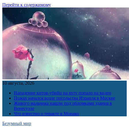
Перейти к содержимому
10 августа, 2026
Нападение китов-убийц на яхту попало на видео
Пожар начался возле посольства Израиля в Москве
Живого мальчика нашли под обломками здания в
Венесуэле
Что известно о теракте в Монако
Безумный мир