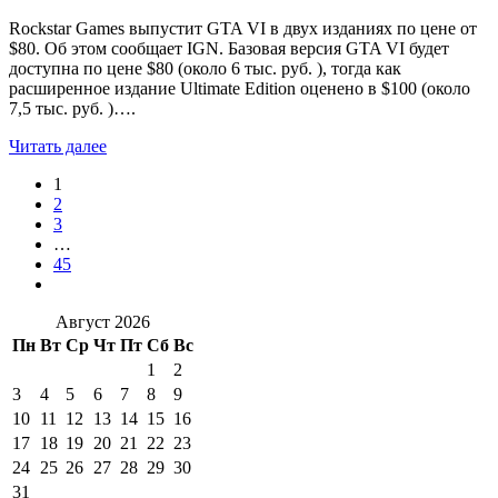
Rockstar Games выпустит GTA VI в двух изданиях по цене от
$80. Об этом сообщает IGN. Базовая версия GTA VI будет
доступна по цене $80 (около 6 тыс. руб. ), тогда как
расширенное издание Ultimate Edition оценено в $100 (около
7,5 тыс. руб. )….
Читать далее
1
2
3
…
45
Август 2026
Пн
Вт
Ср
Чт
Пт
Сб
Вс
1
2
3
4
5
6
7
8
9
10
11
12
13
14
15
16
17
18
19
20
21
22
23
24
25
26
27
28
29
30
31