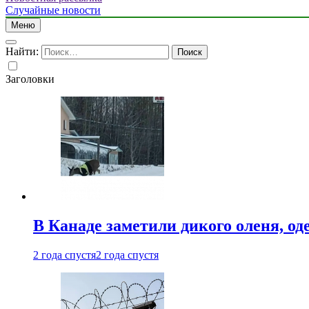
Случайные новости
Меню
Найти:
Заголовки
В Канаде заметили дикого оленя, од
2 года спустя
2 года спустя