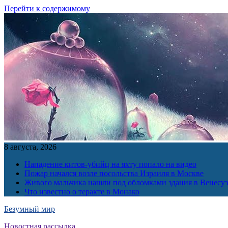
Перейти к содержимому
8 августа, 2026
Нападение китов-убийц на яхту попало на видео
Пожар начался возле посольства Израиля в Москве
Живого мальчика нашли под обломками здания в Венесу
Что известно о теракте в Монако
Безумный мир
Новостная рассылка