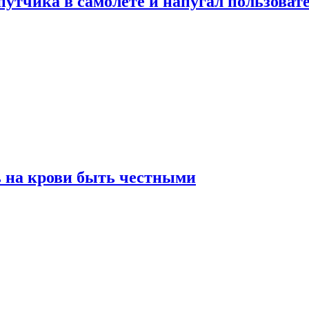
утчика в самолете и напугал пользовате
ь на крови быть честными