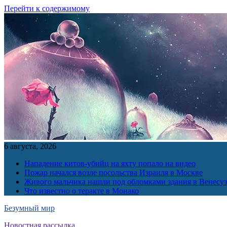
Перейти к содержимому
6 августа, 2026
Нападение китов-убийц на яхту попало на видео
Пожар начался возле посольства Израиля в Москве
Живого мальчика нашли под обломками здания в Венесу
Что известно о теракте в Монако
Безумный мир
Новостная рассылка