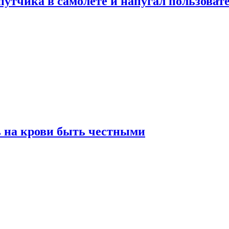
утчика в самолете и напугал пользовате
ь на крови быть честными