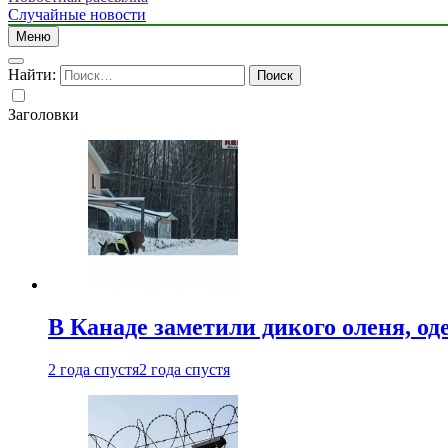
Случайные новости
Меню
Найти:
Заголовки
В Канаде заметили дикого оленя, од
2 года спустя
2 года спустя