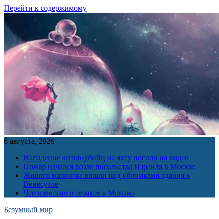
Перейти к содержимому
8 августа, 2026
Нападение китов-убийц на яхту попало на видео
Пожар начался возле посольства Израиля в Москве
Живого мальчика нашли под обломками здания в
Венесуэле
Что известно о теракте в Монако
Безумный мир