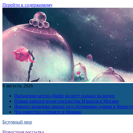
Перейти к содержимому
6 августа, 2026
Нападение китов-убийц на яхту попало на видео
Пожар начался возле посольства Израиля в Москве
Живого мальчика нашли под обломками здания в Венесу
Что известно о теракте в Монако
Безумный мир
Новостная рассылка