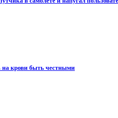
утчика в самолете и напугал пользовате
ь на крови быть честными