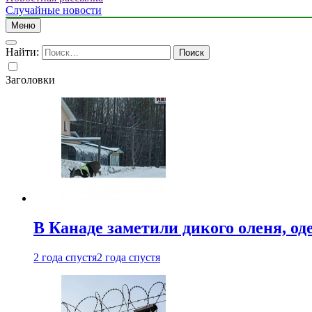
Случайные новости
Меню
Найти:
Заголовки
В Канаде заметили дикого оленя, од
2 года спустя
2 года спустя