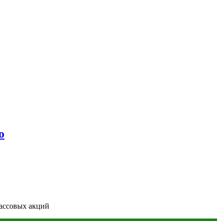
о
ассовых акций