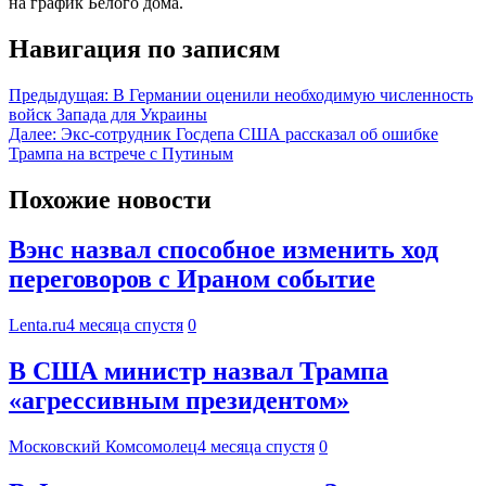
на график Белого дома.
Навигация по записям
Предыдущая:
В Германии оценили необходимую численность
войск Запада для Украины
Далее:
Экс-сотрудник Госдепа США рассказал об ошибке
Трампа на встрече с Путиным
Похожие новости
Вэнс назвал способное изменить ход
переговоров с Ираном событие
Lenta.ru
4 месяца спустя
0
В США министр назвал Трампа
«агрессивным президентом»
Московский Комсомолец
4 месяца спустя
0