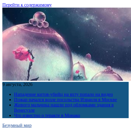
Перейти к содержимому
9 августа, 2026
Нападение китов-убийц на яхту попало на видео
Пожар начался возле посольства Израиля в Москве
Живого мальчика нашли под обломками здания в
Венесуэле
Что известно о теракте в Монако
Безумный мир