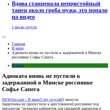
Вдова станцевала непристойный
танец около гроба мужа, это попало
на видео
1 месяц спустя
Главная
В мире
Адвоката вновь не пустили к задержанной в Минске
россиянке Софье Сапега
В мире
Адвоката вновь не пустили к
задержанной в Минске россиянке
Софье Сапега
NEWSru.com :: В мире
5 лет спустя
0
1 минуты
Защитника не пропустили к арестованной россиянке под
предлогом "нехватки кабинетов для свиданий адвокатов в