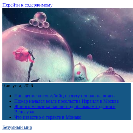
Перейти к содержимому
9 августа, 2026
Нападение китов-убийц на яхту попало на видео
Пожар начался возле посольства Израиля в Москве
Живого мальчика нашли под обломками здания в
Венесуэле
Что известно о теракте в Монако
Безумный мир