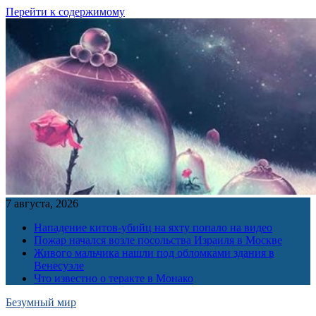
Перейти к содержимому
7 августа, 2026
Нападение китов-убийц на яхту попало на видео
Пожар начался возле посольства Израиля в Москве
Живого мальчика нашли под обломками здания в
Венесуэле
Что известно о теракте в Монако
Безумный мир