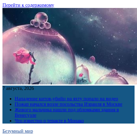
Перейти к содержимому
7 августа, 2026
Нападение китов-убийц на яхту попало на видео
Пожар начался возле посольства Израиля в Москве
Живого мальчика нашли под обломками здания в
Венесуэле
Что известно о теракте в Монако
Безумный мир