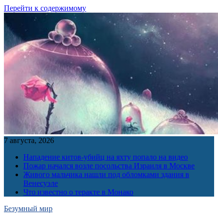
Перейти к содержимому
7 августа, 2026
Нападение китов-убийц на яхту попало на видео
Пожар начался возле посольства Израиля в Москве
Живого мальчика нашли под обломками здания в
Венесуэле
Что известно о теракте в Монако
Безумный мир