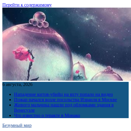
Перейти к содержимому
6 августа, 2026
Нападение китов-убийц на яхту попало на видео
Пожар начался возле посольства Израиля в Москве
Живого мальчика нашли под обломками здания в
Венесуэле
Что известно о теракте в Монако
Безумный мир