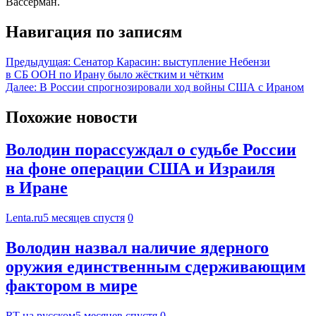
Вассерман.
Навигация по записям
Предыдущая:
Сенатор Карасин: выступление Небензи
в СБ ООН по Ирану было жёстким и чётким
Далее:
В России спрогнозировали ход войны США с Ираном
Похожие новости
Володин порассуждал о судьбе России
на фоне операции США и Израиля
в Иране
Lenta.ru
5 месяцев спустя
0
Володин назвал наличие ядерного
оружия единственным сдерживающим
фактором в мире
RT на русском
5 месяцев спустя
0