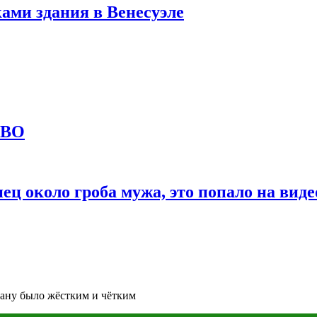
ами здания в Венесуэле
СВО
ц около гроба мужа, это попало на виде
ану было жёстким и чётким