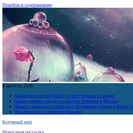
Перейти к содержимому
8 августа, 2026
Нападение китов-убийц на яхту попало на видео
Пожар начался возле посольства Израиля в Москве
Живого мальчика нашли под обломками здания в Венесу
Что известно о теракте в Монако
Безумный мир
Новостная рассылка