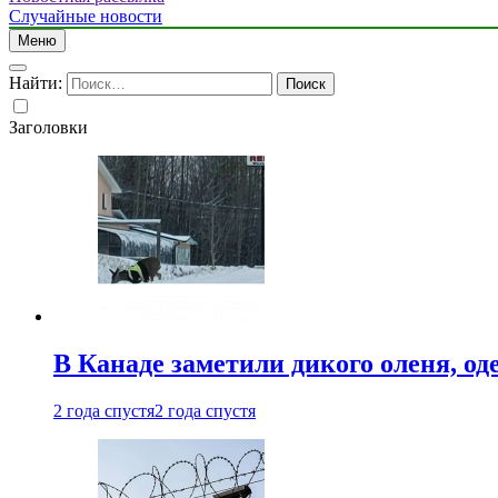
Случайные новости
Меню
Найти:
Заголовки
В Канаде заметили дикого оленя, од
2 года спустя
2 года спустя