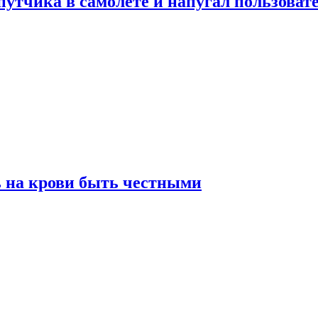
утчика в самолете и напугал пользовате
ь на крови быть честными