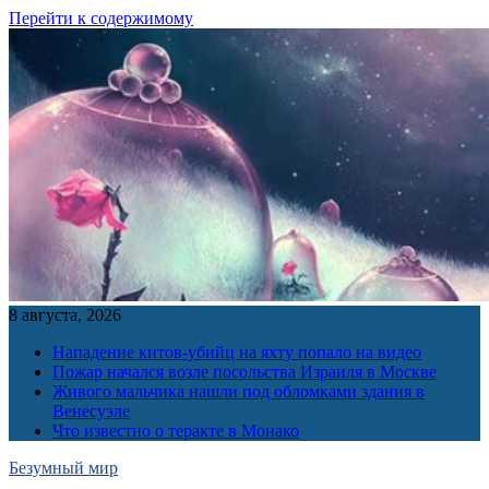
Перейти к содержимому
8 августа, 2026
Нападение китов-убийц на яхту попало на видео
Пожар начался возле посольства Израиля в Москве
Живого мальчика нашли под обломками здания в
Венесуэле
Что известно о теракте в Монако
Безумный мир