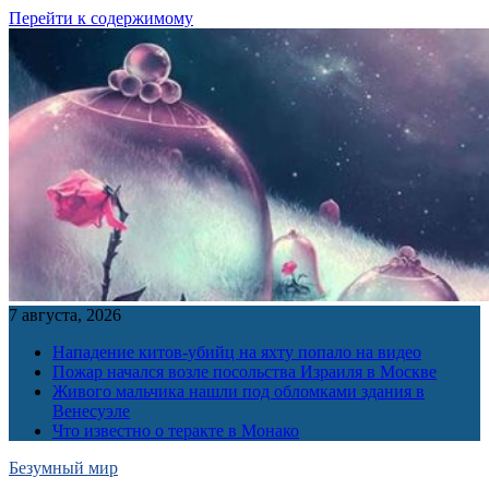
Перейти к содержимому
7 августа, 2026
Нападение китов-убийц на яхту попало на видео
Пожар начался возле посольства Израиля в Москве
Живого мальчика нашли под обломками здания в
Венесуэле
Что известно о теракте в Монако
Безумный мир