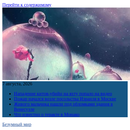
Перейти к содержимому
7 августа, 2026
Нападение китов-убийц на яхту попало на видео
Пожар начался возле посольства Израиля в Москве
Живого мальчика нашли под обломками здания в
Венесуэле
Что известно о теракте в Монако
Безумный мир