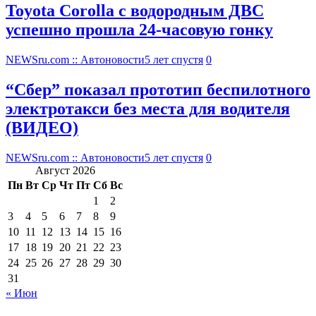
Toyota Corolla с водородным ДВС
успешно прошла 24-часовую гонку
NEWSru.com :: Автоновости
5 лет спустя
0
“Сбер” показал прототип беспилотного
электротакси без места для водителя
(ВИДЕО)
NEWSru.com :: Автоновости
5 лет спустя
0
Август 2026
Пн
Вт
Ср
Чт
Пт
Сб
Вс
1
2
3
4
5
6
7
8
9
10
11
12
13
14
15
16
17
18
19
20
21
22
23
24
25
26
27
28
29
30
31
« Июн