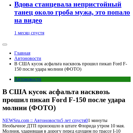
Вдова станцевала непристойный
танец около гроба мужа, это попало
на видео
1 месяц спустя
Главная
Автоновости
В США кусок асфальта насквозь прошил пикап Ford F-
150 после удара молнии (ФОТО)
Автоновости
В США кусок асфальта насквозь
прошил пикап Ford F-150 после удара
молнии (ФОТО)
NEWSru.com :: Автоновости
5 лет спустя
0
1 минуты
Необычное ДТП произошло в штате Флорида утром 10 мая.
Молния, ударившая в дорогу перед едущим по трассе I-10