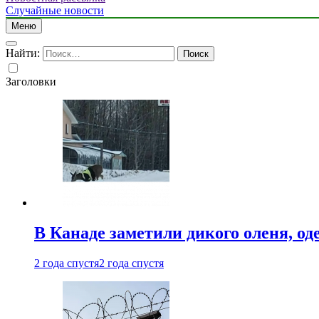
Случайные новости
Меню
Найти:
Заголовки
В Канаде заметили дикого оленя, од
2 года спустя
2 года спустя