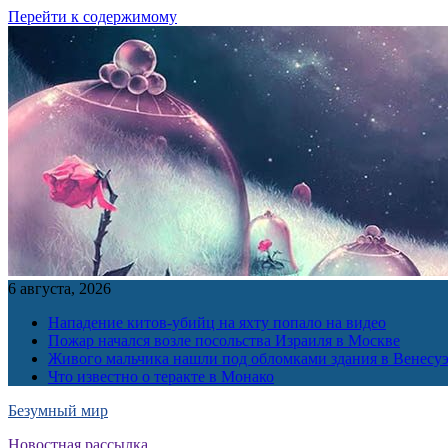
Перейти к содержимому
6 августа, 2026
Нападение китов-убийц на яхту попало на видео
Пожар начался возле посольства Израиля в Москве
Живого мальчика нашли под обломками здания в Венесу
Что известно о теракте в Монако
Безумный мир
Новостная рассылка