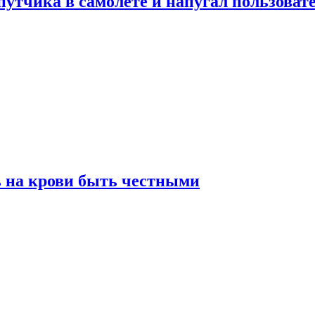
утчика в самолете и напугал пользовате
ь на крови быть честными