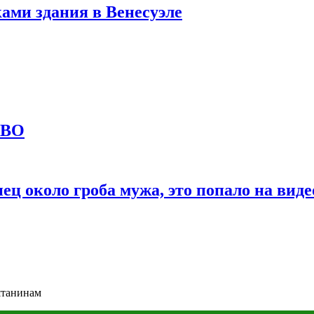
ами здания в Венесуэле
СВО
ц около гроба мужа, это попало на виде
штанинам