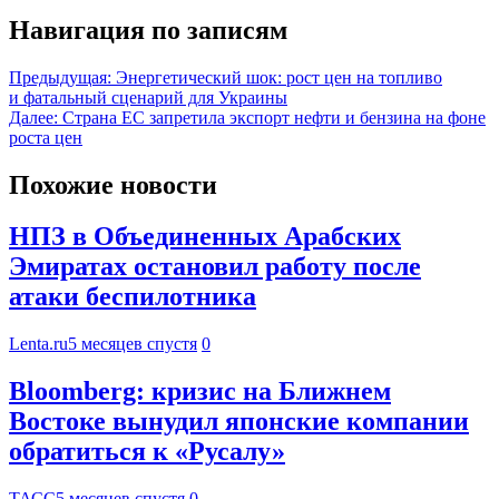
Навигация по записям
Предыдущая:
Энергетический шок: рост цен на топливо
и фатальный сценарий для Украины
Далее:
Страна ЕС запретила экспорт нефти и бензина на фоне
роста цен
Похожие новости
НПЗ в Объединенных Арабских
Эмиратах остановил работу после
атаки беспилотника
Lenta.ru
5 месяцев спустя
0
Bloomberg: кризис на Ближнем
Востоке вынудил японские компании
обратиться к «Русалу»
ТАСС
5 месяцев спустя
0