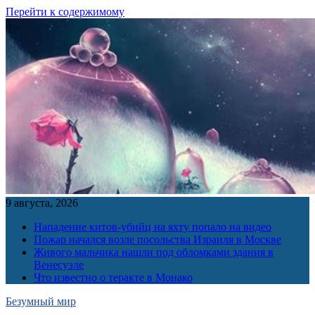
Перейти к содержимому
9 августа, 2026
Нападение китов-убийц на яхту попало на видео
Пожар начался возле посольства Израиля в Москве
Живого мальчика нашли под обломками здания в
Венесуэле
Что известно о теракте в Монако
Безумный мир