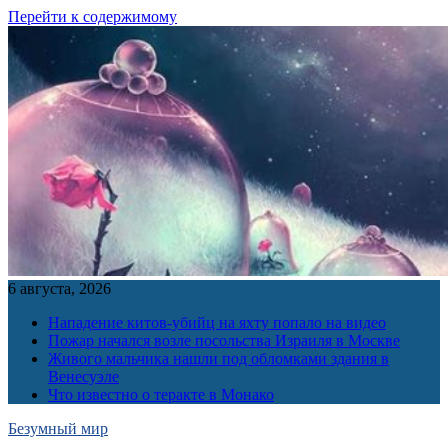
Перейти к содержимому
6 августа, 2026
Нападение китов-убийц на яхту попало на видео
Пожар начался возле посольства Израиля в Москве
Живого мальчика нашли под обломками здания в
Венесуэле
Что известно о теракте в Монако
Безумный мир