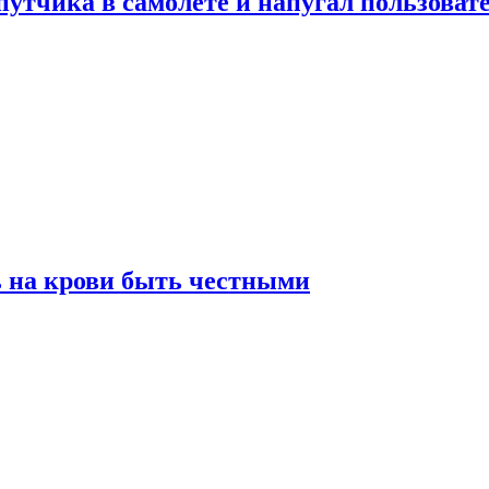
утчика в самолете и напугал пользовате
ь на крови быть честными