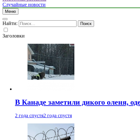
Случайные новости
Меню
Найти:
Заголовки
В Канаде заметили дикого оленя, од
2 года спустя
2 года спустя