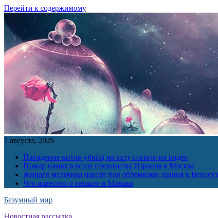
Перейти к содержимому
7 августа, 2026
Нападение китов-убийц на яхту попало на видео
Пожар начался возле посольства Израиля в Москве
Живого мальчика нашли под обломками здания в Венесу
Что известно о теракте в Монако
Безумный мир
Новостная рассылка