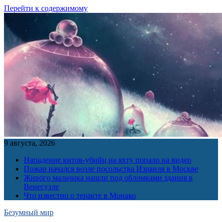
Перейти к содержимому
9 августа, 2026
Нападение китов-убийц на яхту попало на видео
Пожар начался возле посольства Израиля в Москве
Живого мальчика нашли под обломками здания в
Венесуэле
Что известно о теракте в Монако
Безумный мир