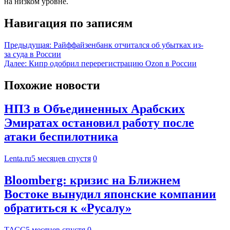
на низком уровне.
Навигация по записям
Предыдущая:
Райффайзенбанк отчитался об убытках из-
за суда в России
Далее:
Кипр одобрил перерегистрацию Ozon в России
Похожие новости
НПЗ в Объединенных Арабских
Эмиратах остановил работу после
атаки беспилотника
Lenta.ru
5 месяцев спустя
0
Bloomberg: кризис на Ближнем
Востоке вынудил японские компании
обратиться к «Русалу»
ТАСС
5 месяцев спустя
0