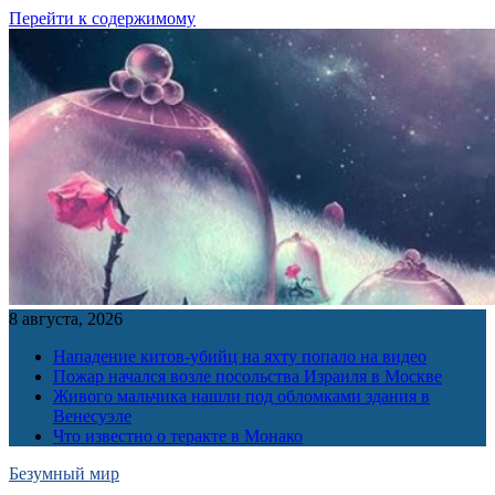
Перейти к содержимому
8 августа, 2026
Нападение китов-убийц на яхту попало на видео
Пожар начался возле посольства Израиля в Москве
Живого мальчика нашли под обломками здания в
Венесуэле
Что известно о теракте в Монако
Безумный мир