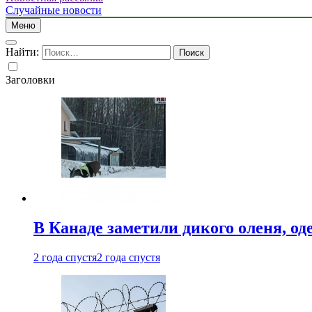
Случайные новости
Меню
Найти:
Заголовки
В Канаде заметили дикого оленя, од
2 года спустя
2 года спустя