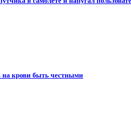
утчика в самолете и напугал пользовате
ь на крови быть честными