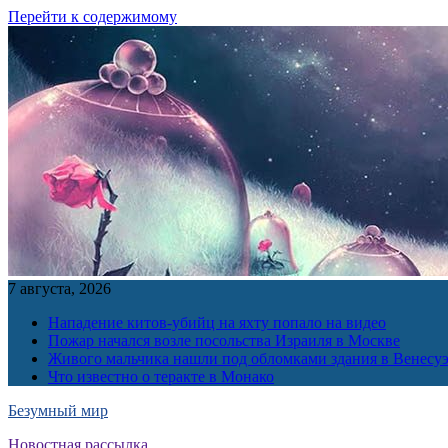
Перейти к содержимому
7 августа, 2026
Нападение китов-убийц на яхту попало на видео
Пожар начался возле посольства Израиля в Москве
Живого мальчика нашли под обломками здания в Венесу
Что известно о теракте в Монако
Безумный мир
Новостная рассылка