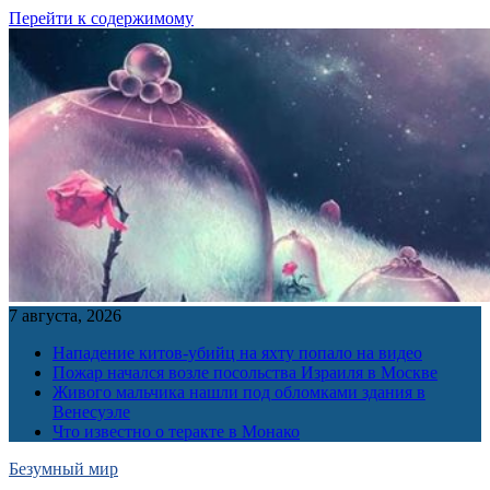
Перейти к содержимому
7 августа, 2026
Нападение китов-убийц на яхту попало на видео
Пожар начался возле посольства Израиля в Москве
Живого мальчика нашли под обломками здания в
Венесуэле
Что известно о теракте в Монако
Безумный мир