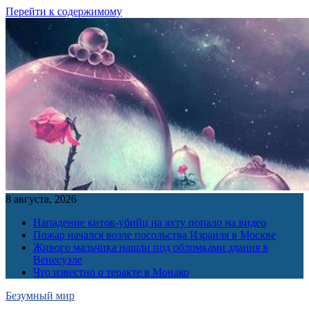
Перейти к содержимому
8 августа, 2026
Нападение китов-убийц на яхту попало на видео
Пожар начался возле посольства Израиля в Москве
Живого мальчика нашли под обломками здания в
Венесуэле
Что известно о теракте в Монако
Безумный мир