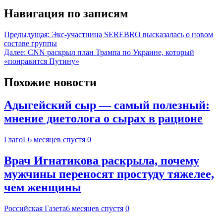
Навигация по записям
Предыдущая:
Экс-участница SEREBRO высказалась о новом
составе группы
Далее:
CNN раскрыл план Трампа по Украине, который
«понравится Путину»
Похожие новости
Адыгейский сыр — самый полезный:
мнение диетолога о сырах в рационе
ГлагоL
6 месяцев спустя
0
Врач Игнатикова раскрыла, почему
мужчины переносят простуду тяжелее,
чем женщины
Российская Газета
6 месяцев спустя
0