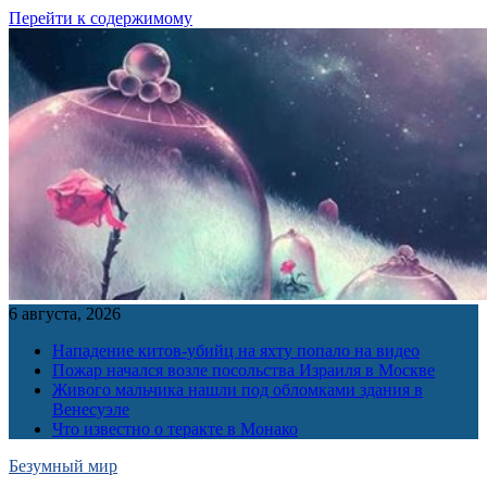
Перейти к содержимому
6 августа, 2026
Нападение китов-убийц на яхту попало на видео
Пожар начался возле посольства Израиля в Москве
Живого мальчика нашли под обломками здания в
Венесуэле
Что известно о теракте в Монако
Безумный мир