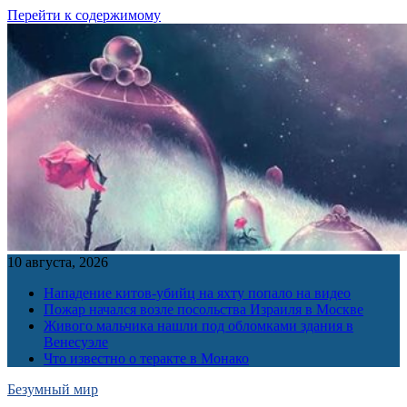
Перейти к содержимому
10 августа, 2026
Нападение китов-убийц на яхту попало на видео
Пожар начался возле посольства Израиля в Москве
Живого мальчика нашли под обломками здания в
Венесуэле
Что известно о теракте в Монако
Безумный мир