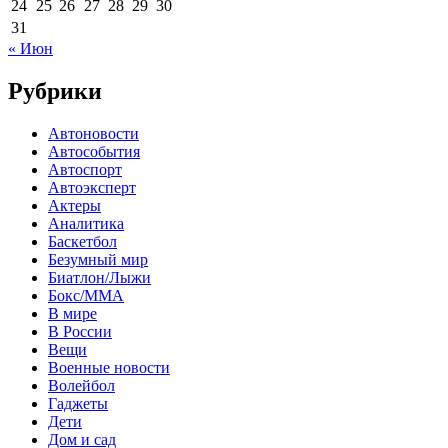
24
25
26
27
28
29
30
31
« Июн
Рубрики
Автоновости
Автособытия
Автоспорт
Автоэксперт
Актеры
Аналитика
Баскетбол
Безумный мир
Биатлон/Лыжи
Бокс/MMA
В мире
В России
Вещи
Военные новости
Волейбол
Гаджеты
Дети
Дом и сад