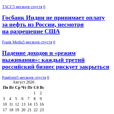
ТАСС
5 месяцев спустя
0
Госбанк Индии не принимает оплату
за нефть из России, несмотря
на разрешение США
Frank Media
5 месяцев спустя
0
Падение доходов и «режим
выживания»: каждый третий
российский бизнес рискует закрыться
Рамблер
5 месяцев спустя
0
Август 2026
Пн
Вт
Ср
Чт
Пт
Сб
Вс
1
2
3
4
5
6
7
8
9
10
11
12
13
14
15
16
17
18
19
20
21
22
23