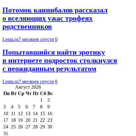
Потомок каннибалов рассказал
о вселяющих ужас трофеях
родственников
Lenta.ru
7 месяцев спустя
0
Попытавшийся найти эротику
в интернете подросток столкнулся
с неожиданным результатом
Lenta.ru
7 месяцев спустя
0
Август 2026
Пн
Вт
Ср
Чт
Пт
Сб
Вс
1
2
3
4
5
6
7
8
9
10
11
12
13
14
15
16
17
18
19
20
21
22
23
24
25
26
27
28
29
30
31