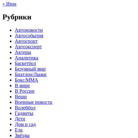
« Июн
Рубрики
Автоновости
Автособытия
Автоспорт
Автоэксперт
Актеры
Аналитика
Баскетбол
Безумный мир
Биатлон/Лыжи
Бокс/MMA
В мире
В России
Вещи
Военные новости
Волейбол
Гаджеты
Дети
Дом и сад
Еда
Звёзды