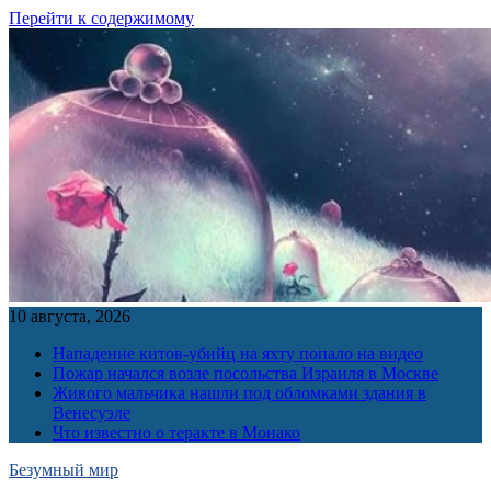
Перейти к содержимому
10 августа, 2026
Нападение китов-убийц на яхту попало на видео
Пожар начался возле посольства Израиля в Москве
Живого мальчика нашли под обломками здания в
Венесуэле
Что известно о теракте в Монако
Безумный мир