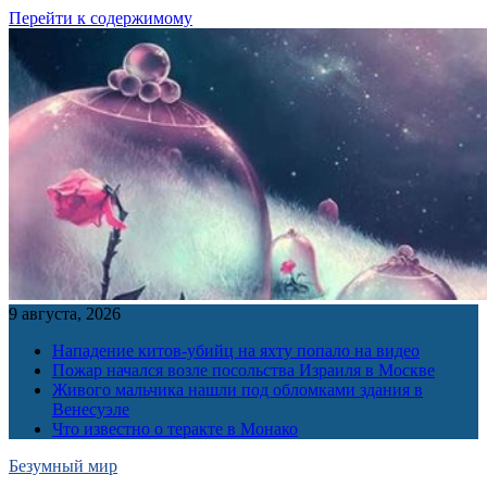
Перейти к содержимому
9 августа, 2026
Нападение китов-убийц на яхту попало на видео
Пожар начался возле посольства Израиля в Москве
Живого мальчика нашли под обломками здания в
Венесуэле
Что известно о теракте в Монако
Безумный мир