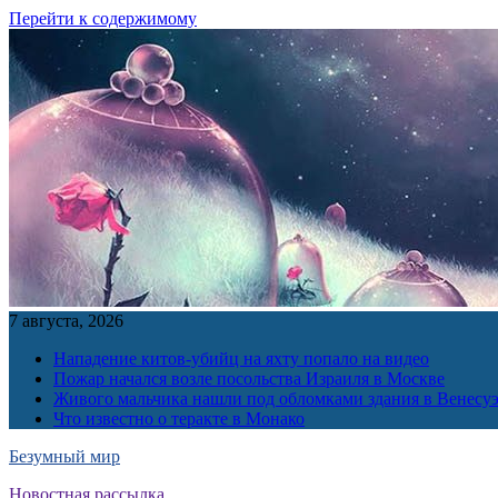
Перейти к содержимому
7 августа, 2026
Нападение китов-убийц на яхту попало на видео
Пожар начался возле посольства Израиля в Москве
Живого мальчика нашли под обломками здания в Венесу
Что известно о теракте в Монако
Безумный мир
Новостная рассылка