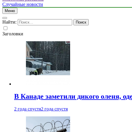
Случайные новости
Меню
Найти:
Заголовки
В Канаде заметили дикого оленя, од
2 года спустя
2 года спустя