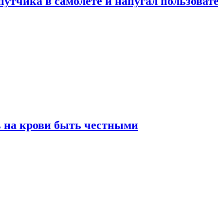
утчика в самолете и напугал пользовате
ь на крови быть честными