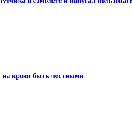
утчика в самолете и напугал пользовате
ь на крови быть честными