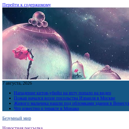
Перейти к содержимому
7 августа, 2026
Нападение китов-убийц на яхту попало на видео
Пожар начался возле посольства Израиля в Москве
Живого мальчика нашли под обломками здания в Венесу
Что известно о теракте в Монако
Безумный мир
Новостная рассылка