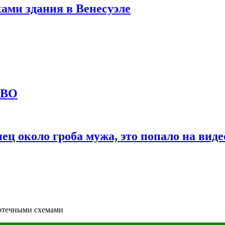
ами здания в Венесуэле
СВО
ц около гроба мужа, это попало на виде
потечными схемами