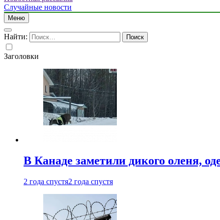
Случайные новости
Меню
Найти:
Заголовки
В Канаде заметили дикого оленя, од
2 года спустя
2 года спустя