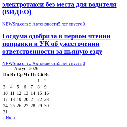
электротакси без места для водителя
(ВИДЕО)
NEWSru.com :: Автоновости
5 лет спустя
0
Госдума одобрила в первом чтении
поправки в УК об ужесточении
ответственности за пьяную езду
NEWSru.com :: Автоновости
5 лет спустя
0
Август 2026
Пн
Вт
Ср
Чт
Пт
Сб
Вс
1
2
3
4
5
6
7
8
9
10
11
12
13
14
15
16
17
18
19
20
21
22
23
24
25
26
27
28
29
30
31
« Июн