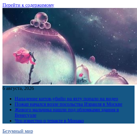
Перейти к содержимому
6 августа, 2026
Нападение китов-убийц на яхту попало на видео
Пожар начался возле посольства Израиля в Москве
Живого мальчика нашли под обломками здания в
Венесуэле
Что известно о теракте в Монако
Безумный мир