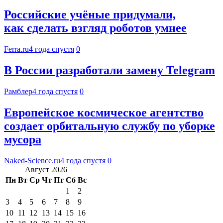
Российские учёные придумали,
как сделать взгляд роботов умнее
Ferra.ru
4 года спустя
0
В России разработали замену Telegram
Рамблер
4 года спустя
0
Европейское космическое агентство
создает орбитальную службу по уборке
мусора
Naked-Science.ru
4 года спустя
0
Август 2026
Пн
Вт
Ср
Чт
Пт
Сб
Вс
1
2
3
4
5
6
7
8
9
10
11
12
13
14
15
16