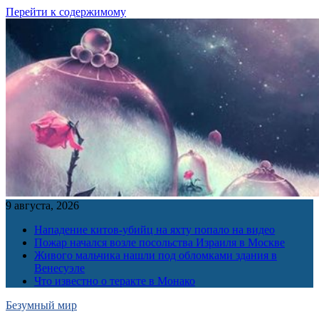
Перейти к содержимому
9 августа, 2026
Нападение китов-убийц на яхту попало на видео
Пожар начался возле посольства Израиля в Москве
Живого мальчика нашли под обломками здания в
Венесуэле
Что известно о теракте в Монако
Безумный мир