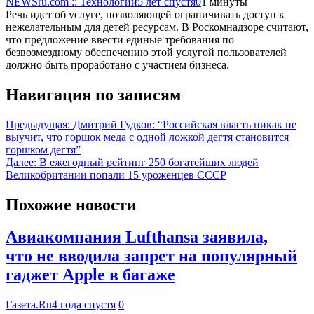
NEWSru.com :: Технологии
5 лет спустя
0
1 минуты
Речь идет об услуге, позволяющей ограничивать доступ к
нежелательным для детей ресурсам. В Роскомнадзоре считают,
что предложение ввести единые требования по
безвозмездному обеспечению этой услугой пользователей
должно быть проработано с участием бизнеса.
Навигация по записям
Предыдущая:
Дмитрий Гудков: “Российская власть никак не
выучит, что горшок меда с одной ложкой дегтя становится
горшком дегтя”
Далее:
В ежегодный рейтинг 250 богатейших людей
Великобритании попали 15 уроженцев СССР
Похожие новости
Авиакомпания Lufthansa заявила,
что не вводила запрет на популярный
гаджет Apple в багаже
Газета.Ru
4 года спустя
0