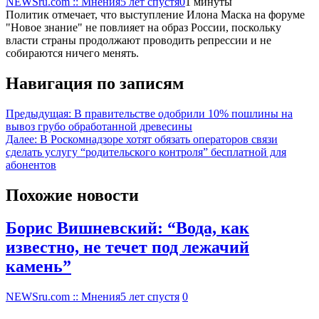
NEWSru.com :: Мнения
5 лет спустя
0
1 минуты
Политик отмечает, что выступление Илона Маска на форуме
"Новое знание" не повлияет на образ России, поскольку
власти страны продолжают проводить репрессии и не
собираются ничего менять.
Навигация по записям
Предыдущая:
В правительстве одобрили 10% пошлины на
вывоз грубо обработанной древесины
Далее:
В Роскомнадзоре хотят обязать операторов связи
сделать услугу “родительского контроля” бесплатной для
абонентов
Похожие новости
Борис Вишневский: “Вода, как
известно, не течет под лежачий
камень”
NEWSru.com :: Мнения
5 лет спустя
0