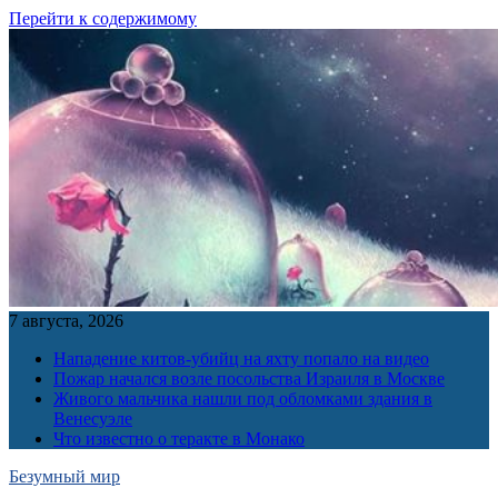
Перейти к содержимому
7 августа, 2026
Нападение китов-убийц на яхту попало на видео
Пожар начался возле посольства Израиля в Москве
Живого мальчика нашли под обломками здания в
Венесуэле
Что известно о теракте в Монако
Безумный мир