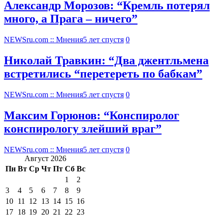
Александр Морозов: “Кремль потерял
много, а Прага – ничего”
NEWSru.com :: Мнения
5 лет спустя
0
Николай Травкин: “Два джентльмена
встретились “перетереть по бабкам”
NEWSru.com :: Мнения
5 лет спустя
0
Максим Горюнов: “Конспиролог
конспирологу злейший враг”
NEWSru.com :: Мнения
5 лет спустя
0
Август 2026
Пн
Вт
Ср
Чт
Пт
Сб
Вс
1
2
3
4
5
6
7
8
9
10
11
12
13
14
15
16
17
18
19
20
21
22
23