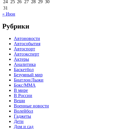
24
25
26
27
28
29
30
31
« Июн
Рубрики
Автоновости
Автособытия
Автоспорт
Автоэксперт
Актеры
Аналитика
Баскетбол
Безумный мир
Биатлон/Лыжи
Бокс/MMA
В мире
В России
Вещи
Военные новости
Волейбол
Гаджеты
Дети
Дом и сад