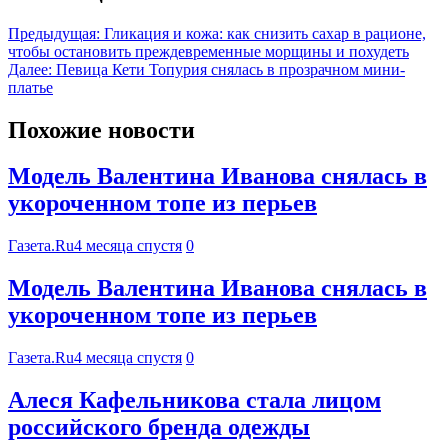
Предыдущая:
Гликация и кожа: как снизить сахар в рационе,
чтобы остановить преждевременные морщины и похудеть
Далее:
Певица Кети Топурия снялась в прозрачном мини-
платье
Похожие новости
Модель Валентина Иванова снялась в
укороченном топе из перьев
Газета.Ru
4 месяца спустя
0
Модель Валентина Иванова снялась в
укороченном топе из перьев
Газета.Ru
4 месяца спустя
0
Алеся Кафельникова стала лицом
российского бренда одежды