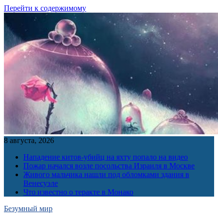
Перейти к содержимому
8 августа, 2026
Нападение китов-убийц на яхту попало на видео
Пожар начался возле посольства Израиля в Москве
Живого мальчика нашли под обломками здания в
Венесуэле
Что известно о теракте в Монако
Безумный мир