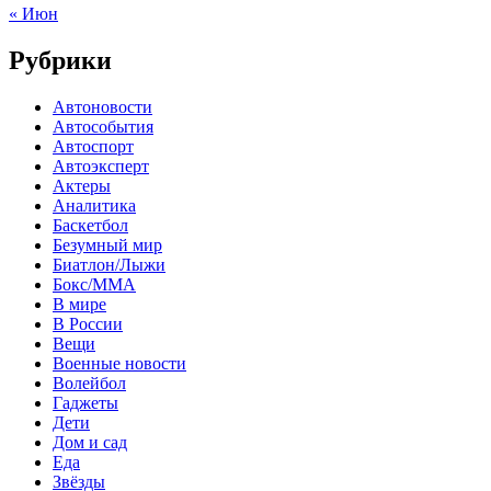
« Июн
Рубрики
Автоновости
Автособытия
Автоспорт
Автоэксперт
Актеры
Аналитика
Баскетбол
Безумный мир
Биатлон/Лыжи
Бокс/MMA
В мире
В России
Вещи
Военные новости
Волейбол
Гаджеты
Дети
Дом и сад
Еда
Звёзды