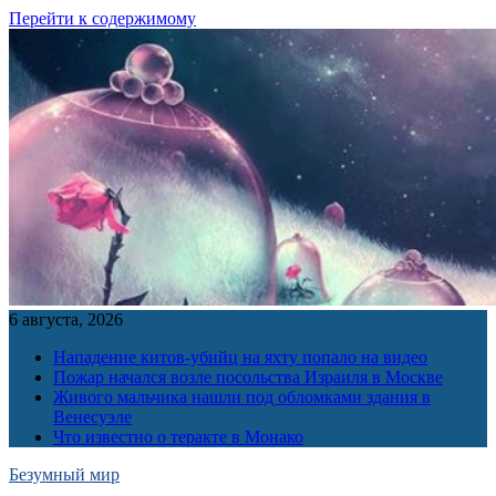
Перейти к содержимому
6 августа, 2026
Нападение китов-убийц на яхту попало на видео
Пожар начался возле посольства Израиля в Москве
Живого мальчика нашли под обломками здания в
Венесуэле
Что известно о теракте в Монако
Безумный мир