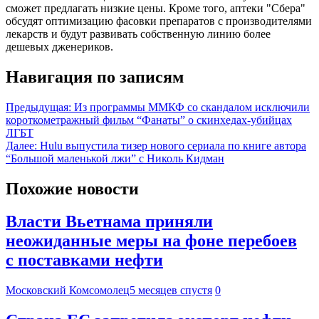
сможет предлагать низкие цены. Кроме того, аптеки "Сбера"
обсудят оптимизацию фасовки препаратов с производителями
лекарств и будут развивать собственную линию более
дешевых дженериков.
Навигация по записям
Предыдущая:
Из программы ММКФ со скандалом исключили
короткометражный фильм “Фанаты” о скинхедах-убийцах
ЛГБТ
Далее:
Hulu выпустила тизер нового сериала по книге автора
“Большой маленькой лжи” с Николь Кидман
Похожие новости
Власти Вьетнама приняли
неожиданные меры на фоне перебоев
с поставками нефти
Московский Комсомолец
5 месяцев спустя
0