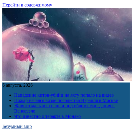
Перейти к содержимому
6 августа, 2026
Нападение китов-убийц на яхту попало на видео
Пожар начался возле посольства Израиля в Москве
Живого мальчика нашли под обломками здания в
Венесуэле
Что известно о теракте в Монако
Безумный мир