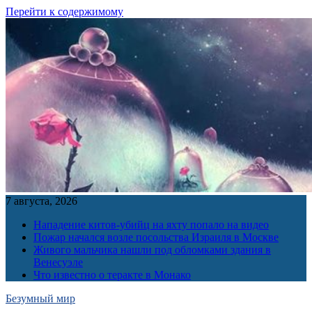
Перейти к содержимому
7 августа, 2026
Нападение китов-убийц на яхту попало на видео
Пожар начался возле посольства Израиля в Москве
Живого мальчика нашли под обломками здания в
Венесуэле
Что известно о теракте в Монако
Безумный мир