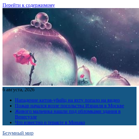
Перейти к содержимому
6 августа, 2026
Нападение китов-убийц на яхту попало на видео
Пожар начался возле посольства Израиля в Москве
Живого мальчика нашли под обломками здания в
Венесуэле
Что известно о теракте в Монако
Безумный мир