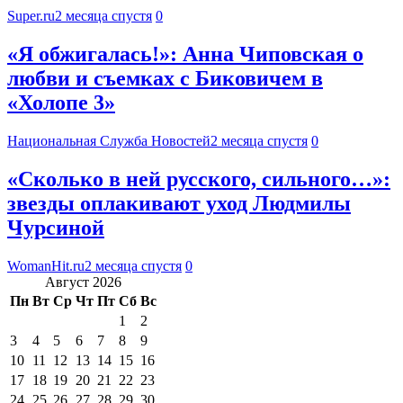
Super.ru
2 месяца спустя
0
«Я обжигалась!»: Анна Чиповская о
любви и съемках с Биковичем в
«Холопе 3»
Национальная Служба Новостей
2 месяца спустя
0
«Сколько в ней русского, сильного…»:
звезды оплакивают уход Людмилы
Чурсиной
WomanHit.ru
2 месяца спустя
0
Август 2026
Пн
Вт
Ср
Чт
Пт
Сб
Вс
1
2
3
4
5
6
7
8
9
10
11
12
13
14
15
16
17
18
19
20
21
22
23
24
25
26
27
28
29
30