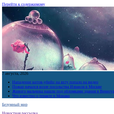
Перейти к содержимому
7 августа, 2026
Нападение китов-убийц на яхту попало на видео
Пожар начался возле посольства Израиля в Москве
Живого мальчика нашли под обломками здания в Венесу
Что известно о теракте в Монако
Безумный мир
Новостная рассылка