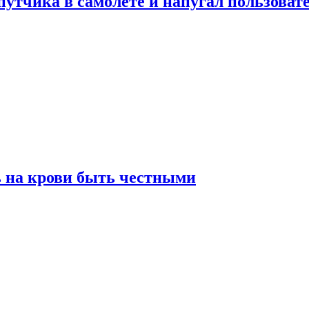
утчика в самолете и напугал пользовате
ь на крови быть честными