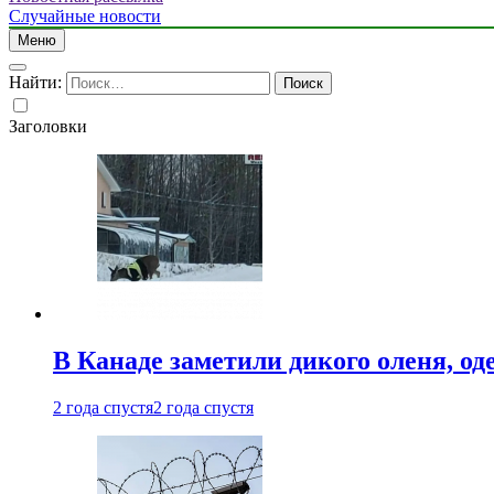
Случайные новости
Меню
Найти:
Заголовки
В Канаде заметили дикого оленя, од
2 года спустя
2 года спустя