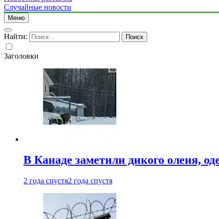
Случайные новости
Меню
Найти:
Заголовки
В Канаде заметили дикого оленя, од
2 года спустя
2 года спустя