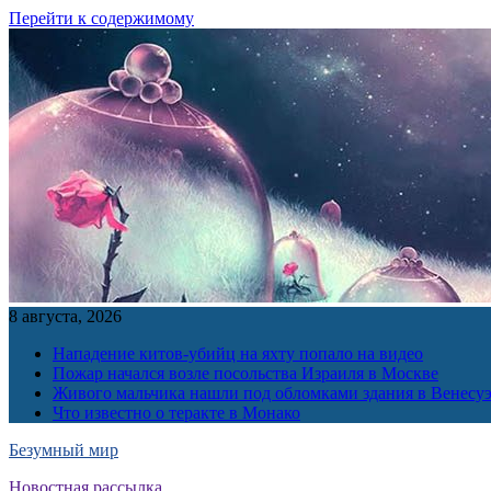
Перейти к содержимому
8 августа, 2026
Нападение китов-убийц на яхту попало на видео
Пожар начался возле посольства Израиля в Москве
Живого мальчика нашли под обломками здания в Венесу
Что известно о теракте в Монако
Безумный мир
Новостная рассылка