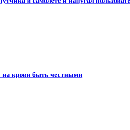
утчика в самолете и напугал пользовате
ь на крови быть честными