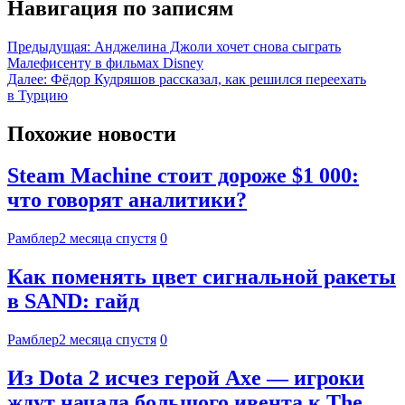
Навигация по записям
Предыдущая:
Анджелина Джоли хочет снова сыграть
Малефисенту в фильмах Disney
Далее:
Фёдор Кудряшов рассказал, как решился переехать
в Турцию
Похожие новости
Steam Machine стоит дороже $1 000:
что говорят аналитики?
Рамблер
2 месяца спустя
0
Как поменять цвет сигнальной ракеты
в SAND: гайд
Рамблер
2 месяца спустя
0
Из Dota 2 исчез герой Axe — игроки
ждут начала большого ивента к The