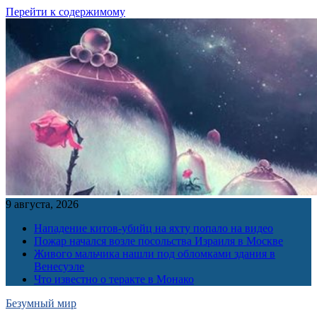
Перейти к содержимому
9 августа, 2026
Нападение китов-убийц на яхту попало на видео
Пожар начался возле посольства Израиля в Москве
Живого мальчика нашли под обломками здания в
Венесуэле
Что известно о теракте в Монако
Безумный мир